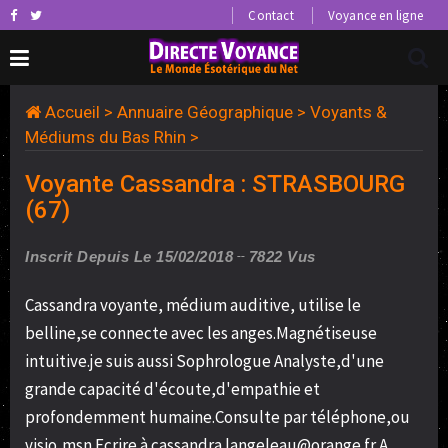
Contact
Voyance en ligne
Accueil
>
Annuaire Géographique
>
Voyants &
Médiums du Bas Rhin
>
Voyante Cassandra : STRASBOURG
(67)
Inscrit Depuis Le 15/02/2018
7822 Vus
Cassandra voyante, médium auditive, utilise le
belline,se connecte avec les anges.Magnétiseuse
intuitive.je suis aussi Sophrologue Analyste,d'une
grande capacité d'écoute,d'empathie et
profondemment humaine.Consulte par téléphone,ou
visio,msn.Ecrire à cassandra.langeleau@orange.fr A