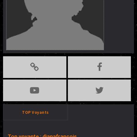
TOP Voyants
Top voyante : dianafrancois