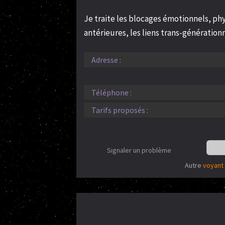
Je traite les blocages émotionnels, phys
antérieures, les liens trans-générationn
Adresse :
Téléphone :
Tarifs proposés :
Signaler un problème
Autre
voyant