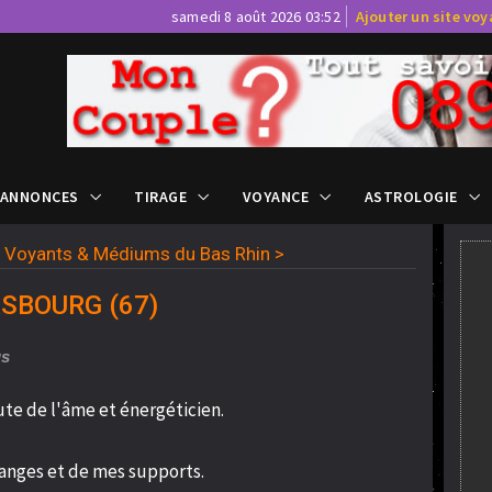
samedi 8 août 2026 03:52
Ajouter un site vo
 ANNONCES
TIRAGE
VOYANCE
ASTROLOGIE
>
Voyants & Médiums du Bas Rhin
>
RASBOURG (67)
us
e de l'âme et énergéticien.
s anges et de mes supports.