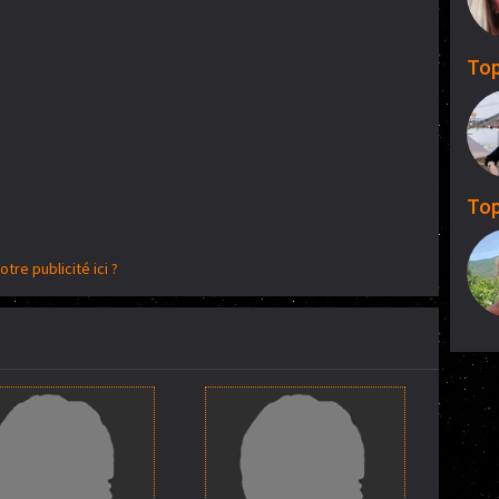
Top
Top
otre publicité ici ?