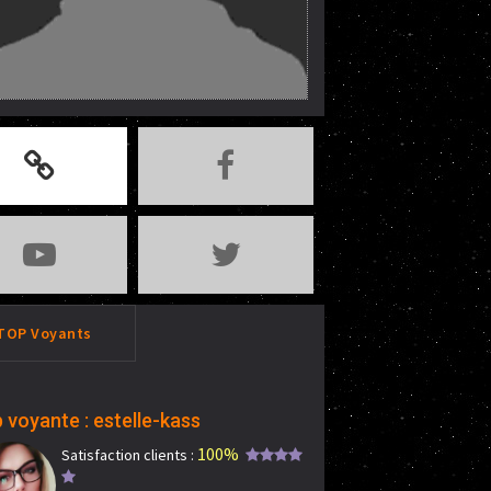
TOP Voyants
 voyante : estelle-kass
100%
Satisfaction clients :