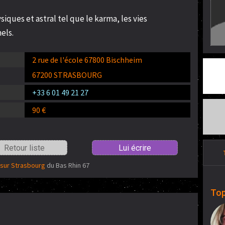
iques et astral tel que le karma, les vies
els.
2 rue de l'école 67800 Bischheim
67200 STRASBOURG
+33 6 01 49 21 27
90 €
Retour liste
Lui écrire
 sur Strasbourg
du Bas Rhin 67
Top