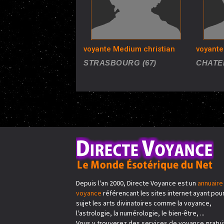
voyante Medium christian
voyante
STRASBOURG (67)
CHATEN
Depuis l'an 2000, Directe Voyance est un
annuaire
voyance
référencant les sites internet ayant pou
sujet les arts divinatoires comme la voyance,
l'astrologie, la numérologie, le bien-être, ...
Vous y trouverez des services de voyance gratui