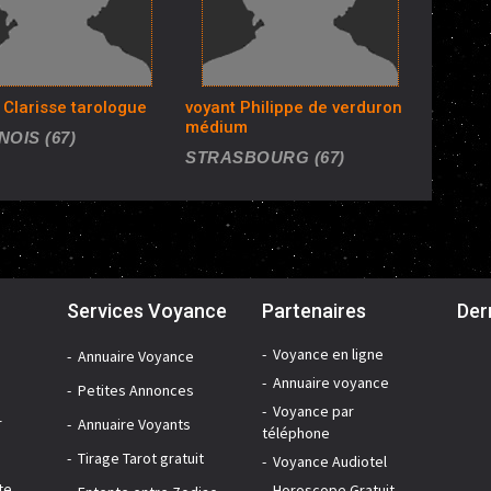
 Clarisse tarologue
voyant Philippe de verduron
médium
OIS (67)
STRASBOURG (67)
Services Voyance
Partenaires
Der
Voyance en ligne
Annuaire Voyance
Annuaire voyance
Petites Annonces
Voyance par
r
Annuaire Voyants
téléphone
Tirage Tarot gratuit
Voyance Audiotel
te
Horoscope Gratuit