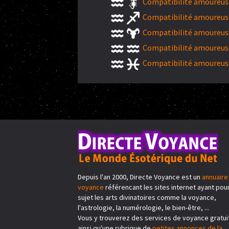
Compatibilité amoureuse
Compatibilité amoureuse
Compatibilité amoureuse
Compatibilité amoureuse
Compatibilité amoureuse
Depuis l'an 2000, Directe Voyance est un
annuaire
voyance
référencant les sites internet ayant pou
sujet les arts divinatoires comme la voyance,
l'astrologie, la numérologie, le bien-être, ...
Vous y trouverez des services de voyance gratui
ainsi qu'une rubrique de
petites annonces de la