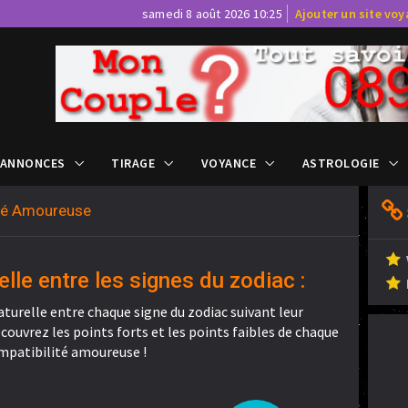
samedi 8 août 2026 10:25
Ajouter un site vo
 ANNONCES
TIRAGE
VOYANCE
ASTROLOGIE
ité Amoureuse
elle entre les signes du zodiac :
aturelle entre chaque signe du zodiac suivant leur
ouvrez les points forts et les points faibles de chaque
mpatibilité amoureuse !