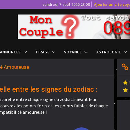
vendredi 7 août 2026 23:09
Ajouter un site vo
 ANNONCES
TIRAGE
VOYANCE
ASTROLOGIE
ité Amoureuse
elle entre les signes du zodiac :
aturelle entre chaque signe du zodiac suivant leur
ouvrez les points forts et les points faibles de chaque
mpatibilité amoureuse !