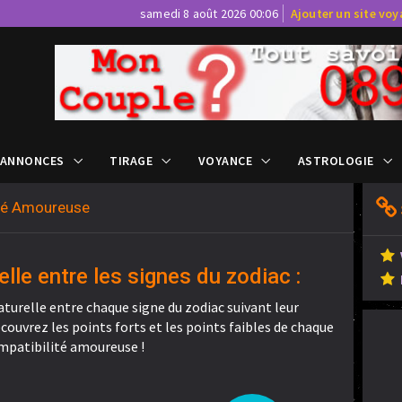
samedi 8 août 2026 00:06
Ajouter un site vo
 ANNONCES
TIRAGE
VOYANCE
ASTROLOGIE
ité Amoureuse
elle entre les signes du zodiac :
aturelle entre chaque signe du zodiac suivant leur
ouvrez les points forts et les points faibles de chaque
mpatibilité amoureuse !