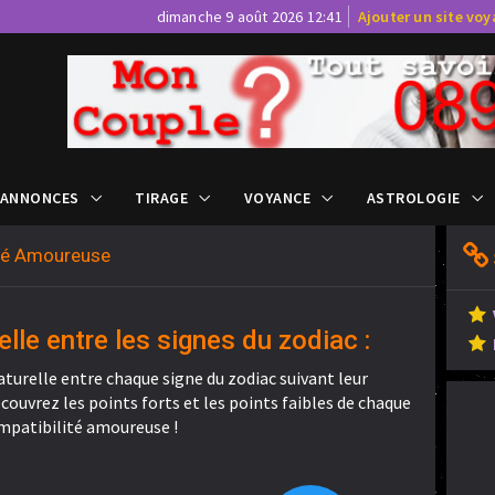
dimanche 9 août 2026 12:41
Ajouter un site vo
 ANNONCES
TIRAGE
VOYANCE
ASTROLOGIE
ité Amoureuse
elle entre les signes du zodiac :
aturelle entre chaque signe du zodiac suivant leur
ouvrez les points forts et les points faibles de chaque
mpatibilité amoureuse !