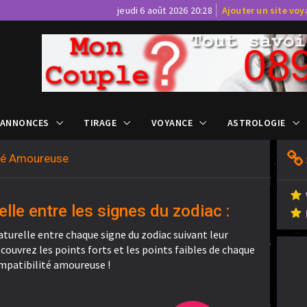
jeudi 6 août 2026 20:28
Ajouter un site vo
 ANNONCES
TIRAGE
VOYANCE
ASTROLOGIE
ité Amoureuse
elle entre les signes du zodiac :
aturelle entre chaque signe du zodiac suivant leur
ouvrez les points forts et les points faibles de chaque
mpatibilité amoureuse !