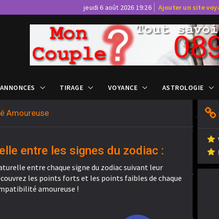
jeudi 6 août 2026 19:26
Ajouter un site vo
 ANNONCES
TIRAGE
VOYANCE
ASTROLOGIE
ité Amoureuse
elle entre les signes du zodiac :
aturelle entre chaque signe du zodiac suivant leur
ouvrez les points forts et les points faibles de chaque
mpatibilité amoureuse !