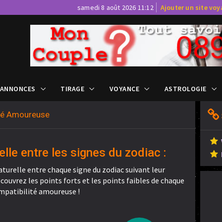
samedi 8 août 2026 11:12
Ajouter un site vo
 ANNONCES
TIRAGE
VOYANCE
ASTROLOGIE
ité Amoureuse
elle entre les signes du zodiac :
aturelle entre chaque signe du zodiac suivant leur
ouvrez les points forts et les points faibles de chaque
mpatibilité amoureuse !