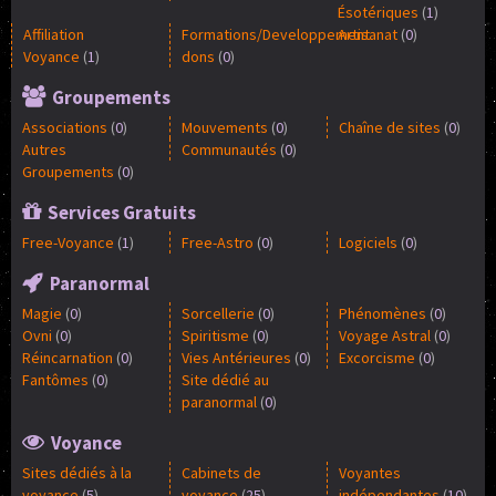
Ésotériques
(
1
)
Affiliation
Formations/Developpement
Artisanat
(
0
)
Voyance
(
1
)
dons
(
0
)
Groupements
Associations
(
0
)
Mouvements
(
0
)
Chaîne de sites
(
0
)
Autres
Communautés
(
0
)
Groupements
(
0
)
Services Gratuits
Free-Voyance
(
1
)
Free-Astro
(
0
)
Logiciels
(
0
)
Paranormal
Magie
(
0
)
Sorcellerie
(
0
)
Phénomènes
(
0
)
Ovni
(
0
)
Spiritisme
(
0
)
Voyage Astral
(
0
)
Réincarnation
(
0
)
Vies Antérieures
(
0
)
Excorcisme
(
0
)
Fantômes
(
0
)
Site dédié au
paranormal
(
0
)
Voyance
Sites dédiés à la
Cabinets de
Voyantes
voyance
(
5
)
voyance
(
25
)
indépendantes
(
10
)