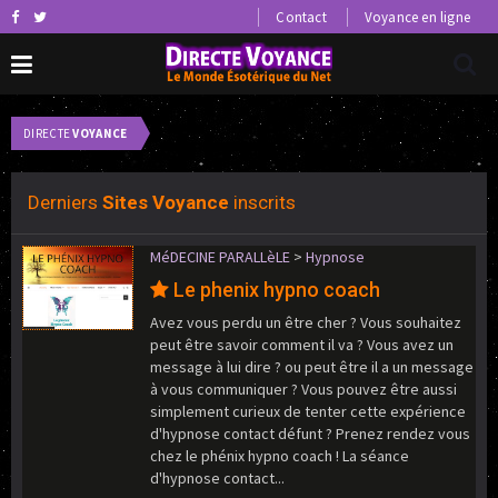
Contact
Voyance en ligne
DIRECTE
VOYANCE
0 petites annonces voyance.
0
Derniers
Sites Voyance
inscrits
MéDECINE PARALLèLE
>
Hypnose
Le phenix hypno coach
Avez vous perdu un être cher ? Vous souhaitez
peut être savoir comment il va ? Vous avez un
message à lui dire ? ou peut être il a un message
à vous communiquer ? Vous pouvez être aussi
simplement curieux de tenter cette expérience
d'hypnose contact défunt ? Prenez rendez vous
chez le phénix hypno coach ! La séance
d'hypnose contact...