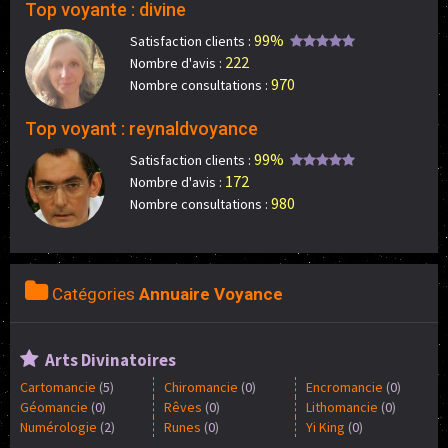
Top voyante : divine
99%
Satisfaction clients :
222
Nombre d'avis :
970
Nombre consultations :
Top voyant : reynaldvoyance
99%
Satisfaction clients :
172
Nombre d'avis :
980
Nombre consultations :
Catégories
Annuaire Voyance
Arts Divinatoires
Cartomancie
(
5
)
Chiromancie
(
0
)
Encromancie
(
0
)
Géomancie
(
0
)
Rêves
(
0
)
Lithomancie
(
0
)
Numérologie
(
2
)
Runes
(
0
)
Yi King
(
0
)