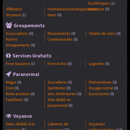
Ésotériques
(
1
)
Affiliation
Formations/Developpement
Artisanat
(
0
)
Voyance
(
1
)
dons
(
0
)
Groupements
Associations
(
0
)
Mouvements
(
0
)
Chaîne de sites
(
0
)
Autres
Communautés
(
0
)
Groupements
(
0
)
Services Gratuits
Free-Voyance
(
1
)
Free-Astro
(
0
)
Logiciels
(
0
)
Paranormal
Magie
(
0
)
Sorcellerie
(
0
)
Phénomènes
(
0
)
Ovni
(
0
)
Spiritisme
(
0
)
Voyage Astral
(
0
)
Réincarnation
(
0
)
Vies Antérieures
(
0
)
Excorcisme
(
0
)
Fantômes
(
0
)
Site dédié au
paranormal
(
0
)
Voyance
Sites dédiés à la
Cabinets de
Voyantes
voyance
(
5
)
voyance
(
25
)
indépendantes
(
10
)