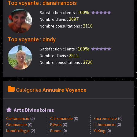
Top voyante : dianafrancois
100%
Satisfaction clients :
2697
Nombre d'avis :
2110
Nombre consultations :
Top voyante : cindy
100%
Satisfaction clients :
2512
Nombre d'avis :
3720
Nombre consultations :
Catégories
Annuaire Voyance
Arts Divinatoires
Cartomancie
(
5
)
Chiromancie
(
0
)
Encromancie
(
0
)
Géomancie
(
0
)
Rêves
(
0
)
Lithomancie
(
0
)
Numérologie
(
2
)
Runes
(
0
)
Yi King
(
0
)