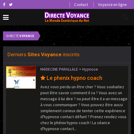
Contact
Voyance en ligne
DIRECTE
VOYANCE
0 petites annonces voyance.
0
Derniers
Sites Voyance
inscrits
MéDECINE PARALLèLE
>
Hypnose
Le phenix hypno coach
Avez vous perdu un être cher ? Vous souhaitez
peut être savoir comment il va ? Vous avez un
message à lui dire ? ou peut être il a un message
à vous communiquer ? Vous pouvez être aussi
simplement curieux de tenter cette expérience
d'hypnose contact défunt ? Prenez rendez vous
chez le phénix hypno coach ! La séance
d'hypnose contact...