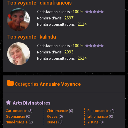
Top voyante : dianafrancois
100%
Satisfaction clients :
2697
Nombre d'avis :
2114
Nombre consultations :
Top voyante : kalinda
100%
Satisfaction clients :
2093
Nombre d'avis :
2614
Nombre consultations :
Catégories
Annuaire Voyance
Arts Divinatoires
Cartomancie
(
5
)
Chiromancie
(
0
)
Encromancie
(
0
)
Géomancie
(
0
)
Rêves
(
0
)
Lithomancie
(
0
)
Numérologie
(
2
)
Runes
(
0
)
Yi King
(
0
)