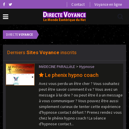
Contact
Voyance en ligne
DIRECTE
VOYANCE
0 petites annonces voyance.
0
Derniers
Sites Voyance
inscrits
MéDECINE PARALLèLE
>
Hypnose
Le phenix hypno coach
Avez vous perdu un être cher ? Vous souhaitez
peut être savoir comment il va ? Vous avez un
message à lui dire ? ou peut être il a un message
à vous communiquer ? Vous pouvez être aussi
simplement curieux de tenter cette expérience
d'hypnose contact défunt ? Prenez rendez vous
chez le phénix hypno coach ! La séance
d'hypnose contact...