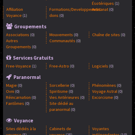
Ésotériques
(
1
)
Affiliation
Formations/Developpement
Artisanat
(
0
)
Voyance
(
1
)
dons
(
0
)
Groupements
Associations
(
0
)
Mouvements
(
0
)
Chaîne de sites
(
0
)
Autres
Communautés
(
0
)
Groupements
(
0
)
Services Gratuits
Free-Voyance
(
1
)
Free-Astro
(
0
)
Logiciels
(
0
)
Paranormal
Magie
(
0
)
Sorcellerie
(
0
)
Phénomènes
(
0
)
Ovni
(
0
)
Spiritisme
(
0
)
Voyage Astral
(
0
)
Réincarnation
(
0
)
Vies Antérieures
(
0
)
Excorcisme
(
0
)
Fantômes
(
0
)
Site dédié au
paranormal
(
0
)
Voyance
Sites dédiés à la
Cabinets de
Voyantes
voyance
(
5
)
voyance
(
25
)
indépendantes
(
10
)