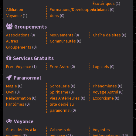
Ésotériques
(
1
)
Affiliation
Formations/Developpement
Artisanat
(
0
)
Voyance
(
1
)
dons
(
0
)
Groupements
Associations
(
0
)
Mouvements
(
0
)
Chaîne de sites
(
0
)
Autres
Communautés
(
0
)
Groupements
(
0
)
Services Gratuits
Free-Voyance
(
1
)
Free-Astro
(
0
)
Logiciels
(
0
)
Paranormal
Magie
(
0
)
Sorcellerie
(
0
)
Phénomènes
(
0
)
Ovni
(
0
)
Spiritisme
(
0
)
Voyage Astral
(
0
)
Réincarnation
(
0
)
Vies Antérieures
(
0
)
Excorcisme
(
0
)
Fantômes
(
0
)
Site dédié au
paranormal
(
0
)
Voyance
Sites dédiés à la
Cabinets de
Voyantes
voyance
(
5
)
voyance
(
25
)
indépendantes
(
10
)