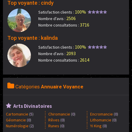
Top voyante : cindy
100%
Satisfaction clients :
2506
Nombre d'avis :
3716
Nombre consultations :
Top voyante : kalinda
100%
Satisfaction clients :
2093
Nombre d'avis :
2614
Nombre consultations :
Catégories
Annuaire Voyance
Arts Divinatoires
Cartomancie
(
5
)
Chiromancie
(
0
)
Encromancie
(
0
)
Géomancie
(
0
)
Rêves
(
0
)
Lithomancie
(
0
)
Numérologie
(
2
)
Runes
(
0
)
Yi King
(
0
)