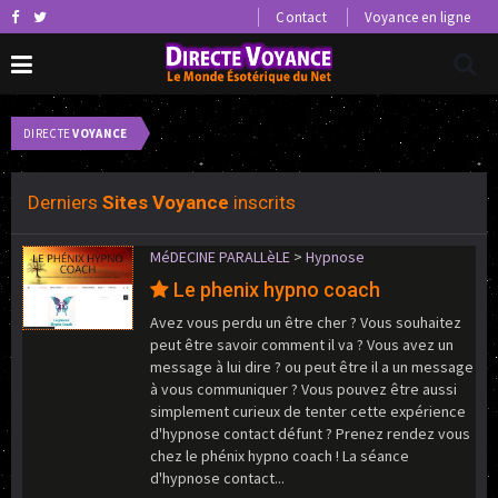
Contact
Voyance en ligne
DIRECTE
VOYANCE
0 petites annonces voyance.
0
Derniers
Sites Voyance
inscrits
MéDECINE PARALLèLE
>
Hypnose
Le phenix hypno coach
Avez vous perdu un être cher ? Vous souhaitez
peut être savoir comment il va ? Vous avez un
message à lui dire ? ou peut être il a un message
à vous communiquer ? Vous pouvez être aussi
simplement curieux de tenter cette expérience
d'hypnose contact défunt ? Prenez rendez vous
chez le phénix hypno coach ! La séance
d'hypnose contact...